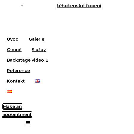
těhotenské focení
Úvod
Galerie
O mně
Služby
Backstage video
Reference
Kontakt
Make an
appointment