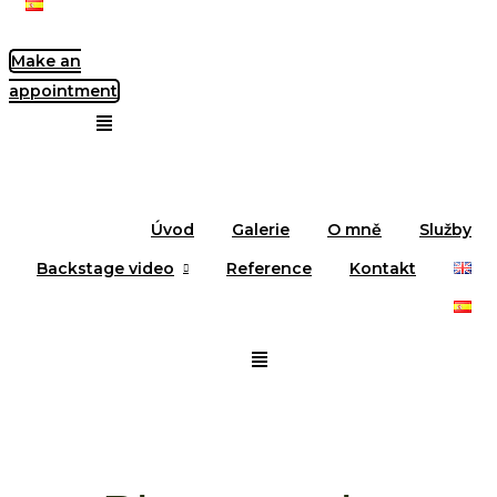
Make an
appointment
Úvod
Galerie
O mně
Služby
Backstage video
Reference
Kontakt