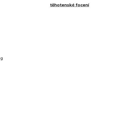
těhotenské focení
og