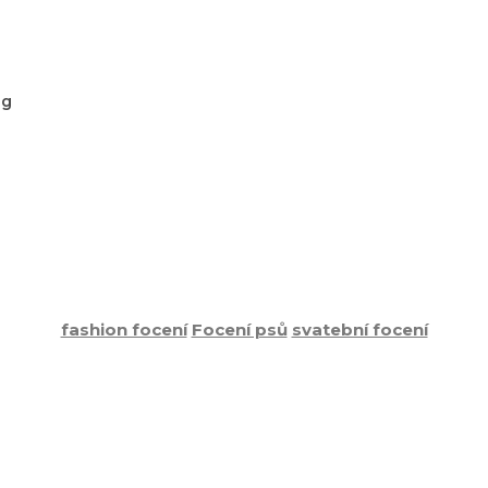
og
fashion focení
Focení psů
svatební focení
stný nový rok 