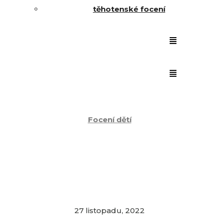
těhotenské focení
Focení dětí
Vánoční focení
27 listopadu, 2022